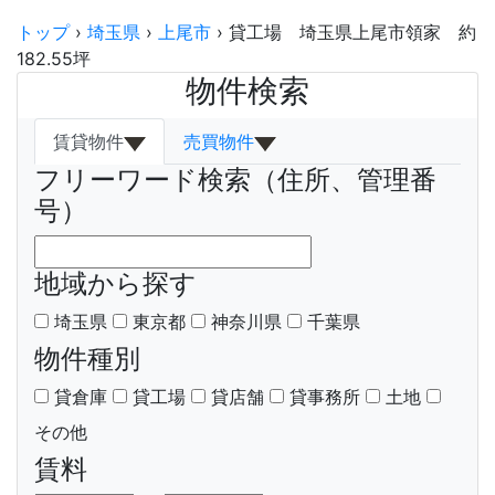
トップ
›
埼玉県
›
上尾市
›
貸工場 埼玉県上尾市領家 約
182.55坪
物件検索
賃貸物件
売買物件
フリーワード検索（住所、管理番
号）
地域から探す
埼玉県
東京都
神奈川県
千葉県
物件種別
貸倉庫
貸工場
貸店舗
貸事務所
土地
その他
賃料