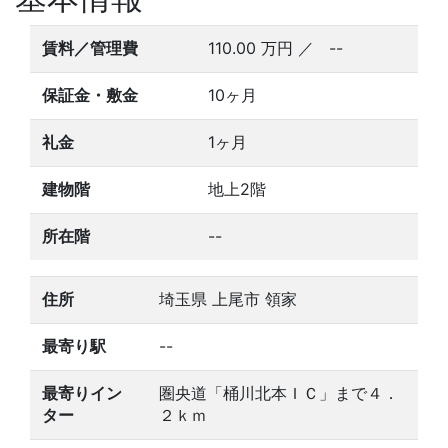
賃料／管理費
110.00
万円
／ --
保証金・敷金
10ヶ月
礼金
1ヶ月
建物階
地上2階
所在階
--
住所
埼玉県 上尾市 領家
最寄り駅
--
最寄りイン
圏央道「桶川北本ＩＣ」まで４．
ター
２ｋｍ