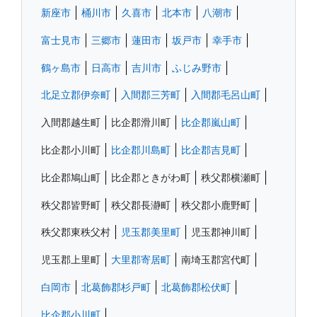
新座市
桶川市
久喜市
北本市
八潮市
富士見市
三郷市
蓮田市
坂戸市
幸手市
鶴ヶ島市
日高市
吉川市
ふじみ野市
北足立郡伊奈町
入間郡三芳町
入間郡毛呂山町
入間郡越生町
比企郡滑川町
比企郡嵐山町
比企郡小川町
比企郡川島町
比企郡吉見町
比企郡鳩山町
比企郡ときがわ町
秩父郡横瀬町
秩父郡皆野町
秩父郡長瀞町
秩父郡小鹿野町
秩父郡東秩父村
児玉郡美里町
児玉郡神川町
児玉郡上里町
大里郡寄居町
南埼玉郡宮代町
白岡市
北葛飾郡杉戸町
北葛飾郡松伏町
比企郡小川町