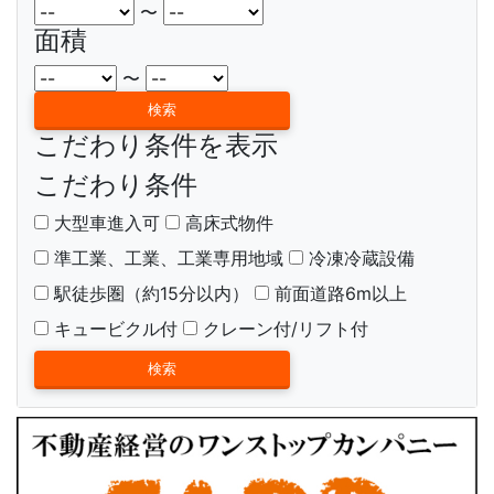
〜
面積
〜
こだわり条件を表示
こだわり条件
大型車進入可
高床式物件
準工業、工業、工業専用地域
冷凍冷蔵設備
駅徒歩圏（約15分以内）
前面道路6m以上
キュービクル付
クレーン付/リフト付