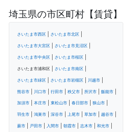
埼玉県の市区町村【賃貸】
さいたま市西区
さいたま市北区
さいたま市大宮区
さいたま市見沼区
さいたま市中央区
さいたま市桜区
さいたま市浦和区
さいたま市南区
さいたま市緑区
さいたま市岩槻区
川越市
熊谷市
川口市
行田市
秩父市
所沢市
飯能市
加須市
本庄市
東松山市
春日部市
狭山市
羽生市
鴻巣市
深谷市
上尾市
草加市
越谷市
蕨市
戸田市
入間市
朝霞市
志木市
和光市