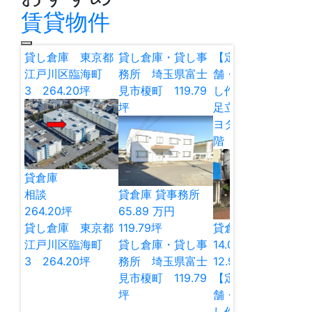
賃貸物件
貸し倉庫 東京都
貸し倉庫・貸し事
【定借】貸し店
江戸川区臨海町
務所 埼玉県富士
舗・貸し倉庫・貸
3 264.20坪
見市榎町 119.79
し作業所 東京都
坪
足立区谷在家2 キ
ヨタマンション1
階 12.97坪
貸倉庫
相談
貸倉庫
貸事務所
264.20
坪
65.89
万円
貸し倉庫 東京都
119.79
坪
貸倉庫
貸店舗
江戸川区臨海町
貸し倉庫・貸し事
14.00
万円
3 264.20坪
務所 埼玉県富士
12.98
坪
見市榎町 119.79
【定借】貸し店
坪
舗・貸し倉庫・貸
し作業所 東京都