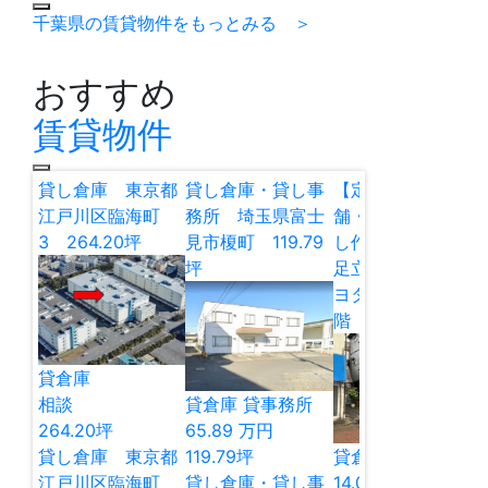
千葉県の賃貸物件をもっとみる ＞
おすすめ
賃貸物件
貸し倉庫 東京都
貸し倉庫・貸し事
【定借】貸し店
江戸川区臨海町
務所 埼玉県富士
舗・貸し倉庫・貸
3 264.20坪
見市榎町 119.79
し作業所 東京都
坪
足立区谷在家2 キ
ヨタマンション1
階 12.97坪
貸倉庫
相談
貸倉庫
貸事務所
264.20
坪
65.89
万円
貸し倉庫 東京都
119.79
坪
貸倉庫
貸店舗
江戸川区臨海町
貸し倉庫・貸し事
14.00
万円