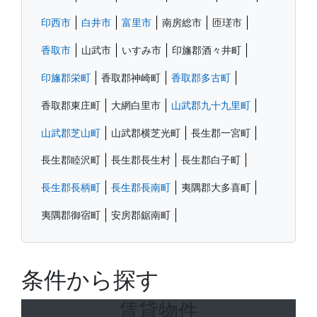
印西市
白井市
富里市
南房総市
匝瑳市
香取市
山武市
いすみ市
印旛郡酒々井町
印旛郡栄町
香取郡神崎町
香取郡多古町
香取郡東庄町
大網白里市
山武郡九十九里町
山武郡芝山町
山武郡横芝光町
長生郡一宮町
長生郡睦沢町
長生郡長生村
長生郡白子町
長生郡長柄町
長生郡長南町
夷隅郡大多喜町
夷隅郡御宿町
安房郡鋸南町
条件から探す
賃貸物件