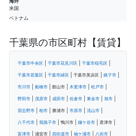
海外
米国
ベトナム
千葉県の市区町村【賃貸】
千葉市中央区
千葉市花見川区
千葉市稲毛区
千葉市若葉区
千葉市緑区
千葉市美浜区
銚子市
市川市
船橋市
館山市
木更津市
松戸市
野田市
茂原市
成田市
佐倉市
東金市
旭市
習志野市
柏市
勝浦市
市原市
流山市
八千代市
我孫子市
鴨川市
鎌ケ谷市
君津市
富津市
浦安市
四街道市
袖ケ浦市
八街市