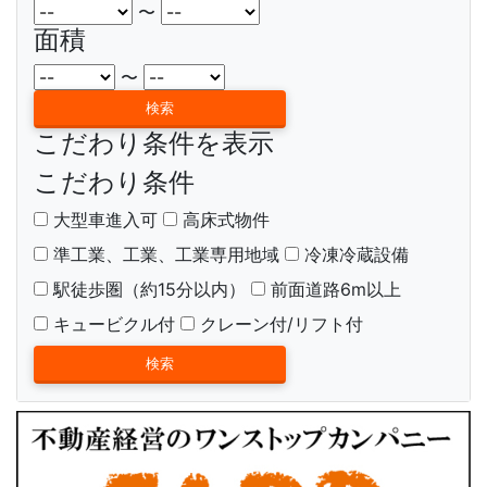
〜
面積
〜
こだわり条件を表示
こだわり条件
大型車進入可
高床式物件
準工業、工業、工業専用地域
冷凍冷蔵設備
駅徒歩圏（約15分以内）
前面道路6m以上
キュービクル付
クレーン付/リフト付