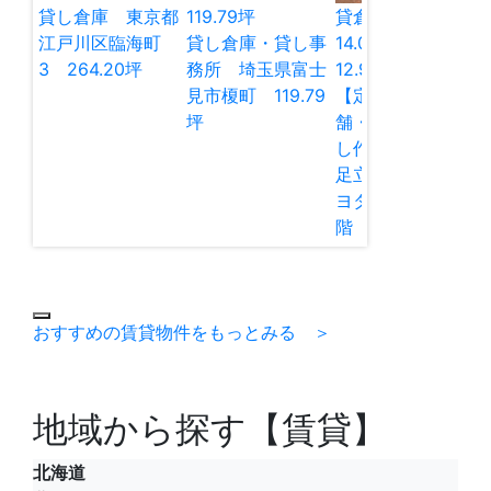
貸し倉庫 東京都
119.79
坪
貸倉庫
貸店舗
江戸川区臨海町
貸し倉庫・貸し事
14.00
万円
3 264.20坪
務所 埼玉県富士
12.98
坪
見市榎町 119.79
【定借】貸し店
坪
舗・貸し倉庫・貸
し作業所 東京都
足立区谷在家2 キ
ヨタマンション1
階 12.97坪
おすすめの賃貸物件をもっとみる ＞
地域から探す【賃貸】
北海道