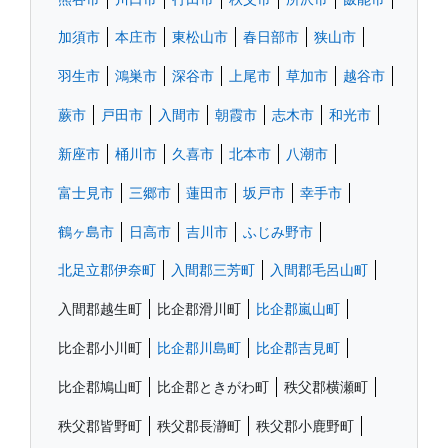
加須市
本庄市
東松山市
春日部市
狭山市
羽生市
鴻巣市
深谷市
上尾市
草加市
越谷市
蕨市
戸田市
入間市
朝霞市
志木市
和光市
新座市
桶川市
久喜市
北本市
八潮市
富士見市
三郷市
蓮田市
坂戸市
幸手市
鶴ヶ島市
日高市
吉川市
ふじみ野市
北足立郡伊奈町
入間郡三芳町
入間郡毛呂山町
入間郡越生町
比企郡滑川町
比企郡嵐山町
比企郡小川町
比企郡川島町
比企郡吉見町
比企郡鳩山町
比企郡ときがわ町
秩父郡横瀬町
秩父郡皆野町
秩父郡長瀞町
秩父郡小鹿野町