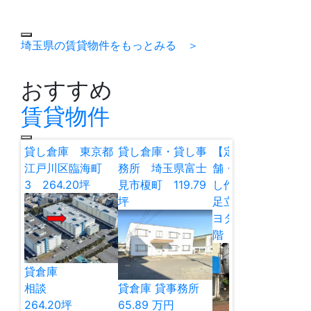
埼玉県の賃貸物件をもっとみる ＞
おすすめ
賃貸物件
貸し倉庫 東京都
貸し倉庫・貸し事
【定借】貸し店
江戸川区臨海町
務所 埼玉県富士
舗・貸し倉庫・貸
3 264.20坪
見市榎町 119.79
し作業所 東京都
坪
足立区谷在家2 キ
ヨタマンション1
階 12.97坪
貸倉庫
相談
貸倉庫
貸事務所
264.20
坪
65.89
万円