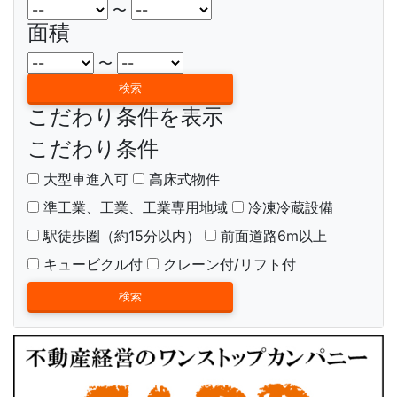
〜
面積
〜
こだわり条件を表示
こだわり条件
大型車進入可
高床式物件
準工業、工業、工業専用地域
冷凍冷蔵設備
駅徒歩圏（約15分以内）
前面道路6m以上
キュービクル付
クレーン付/リフト付