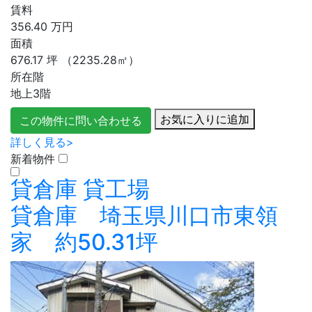
賃料
356.40
万円
面積
676.17
坪
（2235.28㎡）
所在階
地上3階
お気に入りに追加
この物件に問い合わせる
詳しく見る>
新着物件
貸倉庫
貸工場
貸倉庫 埼玉県川口市東領
家 約50.31坪