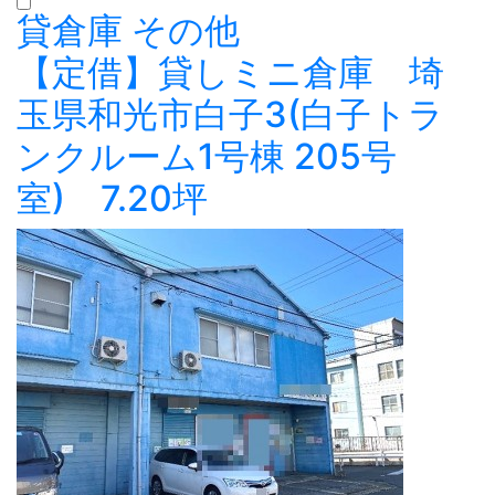
貸倉庫
その他
【定借】貸しミニ倉庫 埼
玉県和光市白子3(白子トラ
ンクルーム1号棟 205号
室) 7.20坪