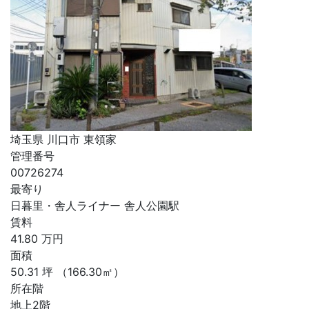
埼玉県 川口市 東領家
管理番号
00726274
最寄り
日暮里・舎人ライナー 舎人公園駅
賃料
41.80
万円
面積
50.31
坪
（166.30㎡）
所在階
地上2階