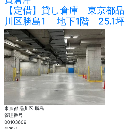
【定借】貸し倉庫 東京都品
川区勝島1 地下1階 25.1坪
東京都 品川区 勝島
管理番号
00103609
最寄り