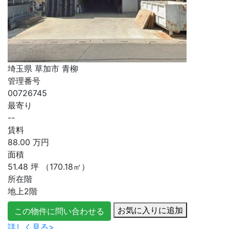
埼玉県 草加市 青柳
管理番号
00726745
最寄り
--
賃料
88.00
万円
面積
51.48
坪
（170.18㎡）
所在階
地上2階
お気に入りに追加
この物件に問い合わせる
詳しく見る>