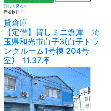
詳しく見る>
新着物件
貸倉庫
【定借】貸しミニ倉庫 埼
玉県和光市白子3(白子トラ
ンクルーム1号棟 204号
室) 11.37坪