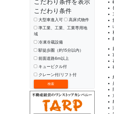
こだわり条件を表示
こだわり条件
大型車進入可
高床式物件
準工業、工業、工業専用地
域
冷凍冷蔵設備
駅徒歩圏（約15分以内）
前面道路6m以上
キュービクル付
クレーン付/リフト付