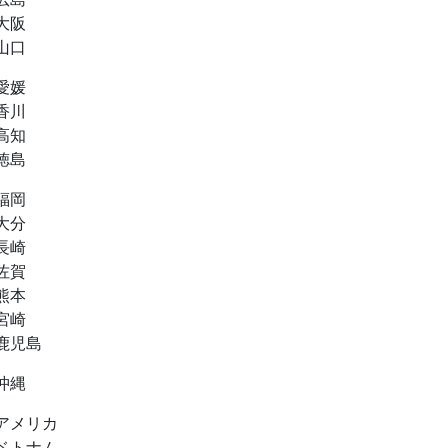
大阪
山口
愛媛
香川
高知
徳島
福岡
大分
長崎
佐賀
熊本
宮崎
鹿児島
沖縄
アメリカ
ベトナム