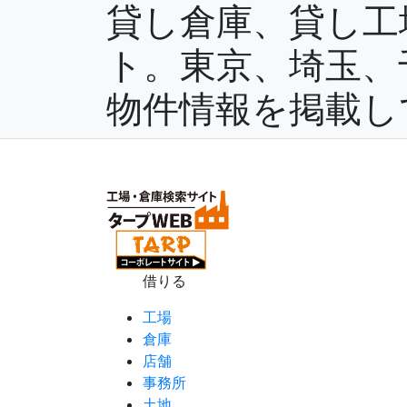
貸し倉庫、貸し工
ト。東京、埼玉、
物件情報を掲載し
(current)
ホーム
会社概要
サービス
サイトの利用方法
お
借りる
工場
倉庫
店舗
事務所
土地