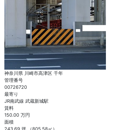
神奈川県 川崎市高津区 千年
管理番号
00726720
最寄り
JR南武線 武蔵新城駅
賃料
150.00
万円
面積
243.69
坪
（805.58㎡）