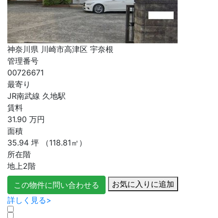
神奈川県 川崎市高津区 宇奈根
管理番号
00726671
最寄り
JR南武線 久地駅
賃料
31.90
万円
面積
35.94
坪
（118.81㎡）
所在階
地上2階
お気に入りに追加
この物件に問い合わせる
詳しく見る>