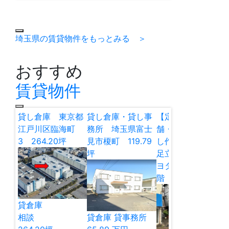
埼玉県の賃貸物件をもっとみる ＞
おすすめ
賃貸物件
貸し倉庫 東京都
貸し倉庫・貸し事
【定借】貸し店
江戸川区臨海町
務所 埼玉県富士
舗・貸し倉庫・貸
3 264.20坪
見市榎町 119.79
し作業所 東京都
坪
足立区谷在家2 キ
ヨタマンション1
階 12.97坪
貸倉庫
相談
貸倉庫
貸事務所