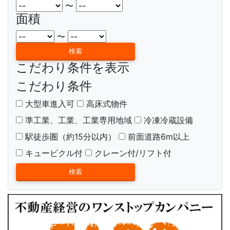
〜
面積
〜
こだわり条件を表示
こだわり条件
大型車進入可
高床式物件
準工業、工業、工業専用地域
冷凍冷蔵設備
駅徒歩圏（約15分以内）
前面道路6m以上
キュービクル付
クレーン付/リフト付