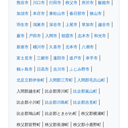
熊谷市
川口市
行田市
秩父市
所沢市
飯能市
加須市
本庄市
東松山市
春日部市
狭山市
羽生市
鴻巣市
深谷市
上尾市
草加市
越谷市
蕨市
戸田市
入間市
朝霞市
志木市
和光市
新座市
桶川市
久喜市
北本市
八潮市
富士見市
三郷市
蓮田市
坂戸市
幸手市
鶴ヶ島市
日高市
吉川市
ふじみ野市
北足立郡伊奈町
入間郡三芳町
入間郡毛呂山町
入間郡越生町
比企郡滑川町
比企郡嵐山町
比企郡小川町
比企郡川島町
比企郡吉見町
比企郡鳩山町
比企郡ときがわ町
秩父郡横瀬町
秩父郡皆野町
秩父郡長瀞町
秩父郡小鹿野町