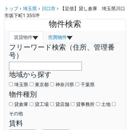
トップ
›
埼玉県
›
川口市
›
【定借】貸し倉庫 埼玉県川口
市坂下町1 355坪
物件検索
賃貸物件
売買物件
フリーワード検索（住所、管理番
号）
地域から探す
埼玉県
東京都
神奈川県
千葉県
物件種別
貸倉庫
貸工場
貸店舗
貸事務所
土地
その他
賃料