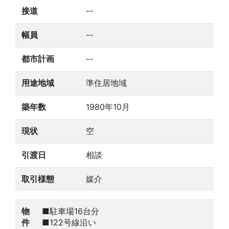
接道
--
幅員
--
都市計画
--
用途地域
準住居地域
築年数
1980年10月
現状
空
引渡日
相談
取引様態
媒介
物
■駐車場16台分
件
■122号線沿い