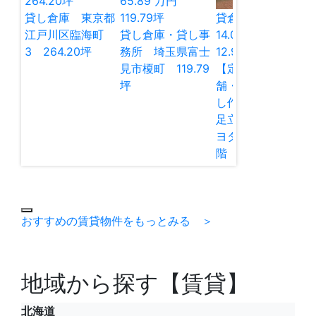
264.20
坪
65.89
万円
貸し倉庫 東京都
119.79
坪
貸倉庫
貸店舗
江戸川区臨海町
貸し倉庫・貸し事
14.00
万円
3 264.20坪
務所 埼玉県富士
12.98
坪
見市榎町 119.79
【定借】貸し店
坪
舗・貸し倉庫・貸
し作業所 東京都
足立区谷在家2 キ
ヨタマンション1
階 12.97坪
おすすめの賃貸物件をもっとみる ＞
地域から探す【賃貸】
北海道