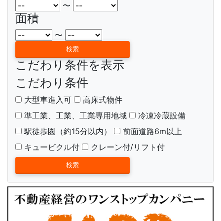
〜
面積
〜
こだわり条件を表示
こだわり条件
大型車進入可
高床式物件
準工業、工業、工業専用地域
冷凍冷蔵設備
駅徒歩圏（約15分以内）
前面道路6m以上
キュービクル付
クレーン付/リフト付