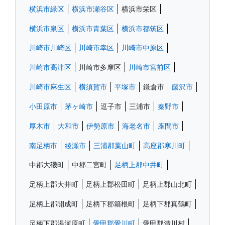
横浜市緑区
横浜市瀬谷区
横浜市栄区
横浜市泉区
横浜市青葉区
横浜市都筑区
川崎市川崎区
川崎市幸区
川崎市中原区
川崎市高津区
川崎市多摩区
川崎市宮前区
川崎市麻生区
横須賀市
平塚市
鎌倉市
藤沢市
小田原市
茅ヶ崎市
逗子市
三浦市
秦野市
厚木市
大和市
伊勢原市
海老名市
座間市
南足柄市
綾瀬市
三浦郡葉山町
高座郡寒川町
中郡大磯町
中郡二宮町
足柄上郡中井町
足柄上郡大井町
足柄上郡松田町
足柄上郡山北町
足柄上郡開成町
足柄下郡箱根町
足柄下郡真鶴町
足柄下郡湯河原町
愛甲郡愛川町
愛甲郡清川村