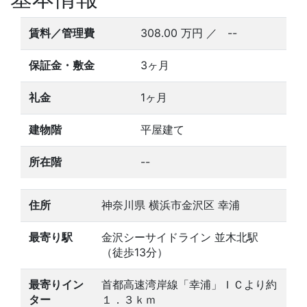
賃料／管理費
308.00
万円
／ --
保証金・敷金
3ヶ月
礼金
1ヶ月
建物階
平屋建て
所在階
--
住所
神奈川県 横浜市金沢区 幸浦
最寄り駅
金沢シーサイドライン 並木北駅
（徒歩13分）
最寄りイン
首都高速湾岸線「幸浦」ＩＣより約
ター
１．３ｋｍ