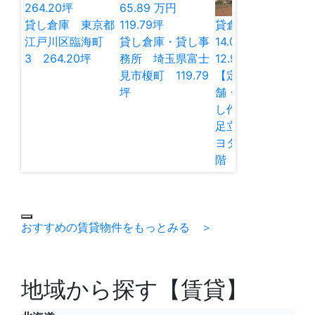
264.20
坪
65.89
万円
貸し倉庫 東京都
119.79
坪
貸倉庫
貸店舗
江戸川区臨海町
貸し倉庫・貸し事
14.00
万円
3 264.20坪
務所 埼玉県富士
12.98
坪
見市榎町 119.79
【定借】貸し店
坪
舗・貸し倉庫・貸
し作業所 東京都
足立区谷在家2 キ
ヨタマンション1
階 12.97坪
おすすめの賃貸物件をもっとみる ＞
地域から探す【賃貸】