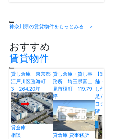
神奈川県の賃貸物件をもっとみる ＞
おすすめ
賃貸物件
貸し倉庫 東京都
貸し倉庫・貸し事
【定借】貸し店
江戸川区臨海町
務所 埼玉県富士
舗・貸し倉庫・貸
3 264.20坪
見市榎町 119.79
し作業所 東京都
坪
足立区谷在家2 キ
ヨタマンション1
階 12.97坪
貸倉庫
相談
貸倉庫
貸事務所