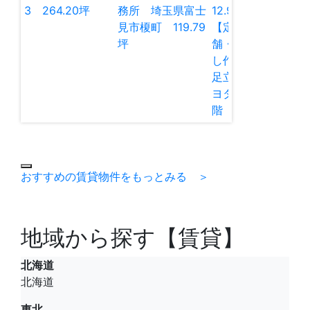
3 264.20坪
務所 埼玉県富士
12.98
坪
見市榎町 119.79
【定借】貸し店
坪
舗・貸し倉庫・貸
し作業所 東京都
足立区谷在家2 キ
ヨタマンション1
階 12.97坪
おすすめの賃貸物件をもっとみる ＞
地域から探す【賃貸】
北海道
北海道
東北