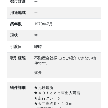
都市計画
--
用途地域
--
築年数
1979年7月
現状
空
引渡日
即時
取引様態
不動産会社様にはご紹介できない物
件です。
媒介
物件詳細
★元鉄鋼所
★４０ｆｅｅｔ車出入可能
★走行クレーン
★天井高約５～１０ｍ