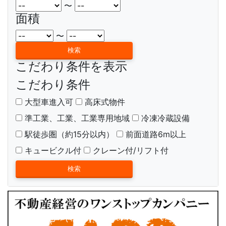
〜
面積
〜
こだわり条件を表示
こだわり条件
大型車進入可
高床式物件
準工業、工業、工業専用地域
冷凍冷蔵設備
駅徒歩圏（約15分以内）
前面道路6m以上
キュービクル付
クレーン付/リフト付