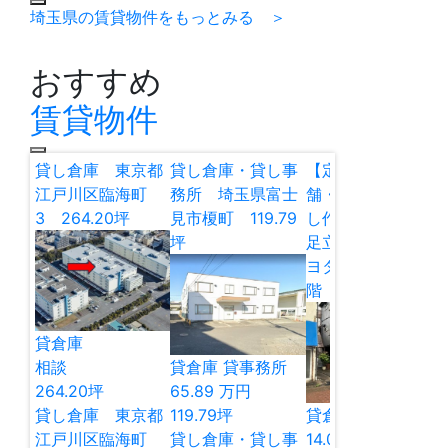
埼玉県の賃貸物件をもっとみる ＞
おすすめ
賃貸物件
貸し倉庫 東京都
貸し倉庫・貸し事
【定借】貸し店
江戸川区臨海町
務所 埼玉県富士
舗・貸し倉庫・貸
3 264.20坪
見市榎町 119.79
し作業所 東京都
坪
足立区谷在家2 キ
ヨタマンション1
階 12.97坪
貸倉庫
相談
貸倉庫
貸事務所
264.20
坪
65.89
万円
貸し倉庫 東京都
119.79
坪
貸倉庫
貸店舗
江戸川区臨海町
貸し倉庫・貸し事
14.00
万円