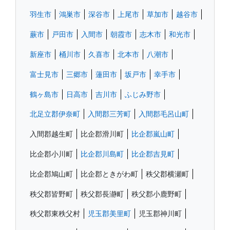
羽生市
鴻巣市
深谷市
上尾市
草加市
越谷市
蕨市
戸田市
入間市
朝霞市
志木市
和光市
新座市
桶川市
久喜市
北本市
八潮市
富士見市
三郷市
蓮田市
坂戸市
幸手市
鶴ヶ島市
日高市
吉川市
ふじみ野市
北足立郡伊奈町
入間郡三芳町
入間郡毛呂山町
入間郡越生町
比企郡滑川町
比企郡嵐山町
比企郡小川町
比企郡川島町
比企郡吉見町
比企郡鳩山町
比企郡ときがわ町
秩父郡横瀬町
秩父郡皆野町
秩父郡長瀞町
秩父郡小鹿野町
秩父郡東秩父村
児玉郡美里町
児玉郡神川町