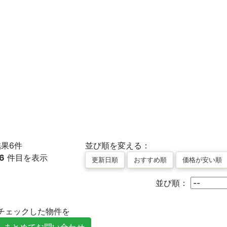
結果
6
件
並び順を変える：
6
件目を表示
並び順：
チェックした物件を