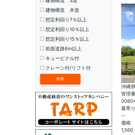
建物構造 S造
建物構造 木造
想定利回り7％以上
想定利回り10％以上
想定利回り15％以上
前面道路6m以上
キュービクル付
クレーン付/リフト付
沖縄県
管理
0080
最寄
--
価格
1,560