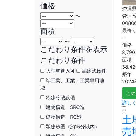
価格
沖縄県
管理
〜
0080
面積
最寄
--
〜
価格
こだわり条件を表示
8,790
こだわり条件
面積
38.42
大型車進入可
高床式物件
築年
準工業、工業、工業専用地
2024
域
この
冷凍冷蔵設備
詳しく
建物構造 SRC造
土
建物構造 RC造
駅徒歩圏（約15分以内）
売