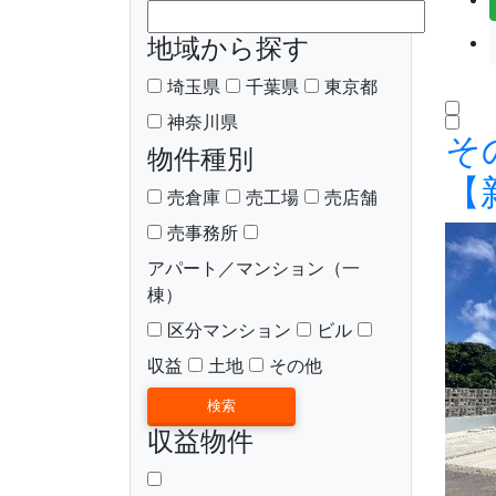
地域から探す
埼玉県
千葉県
東京都
神奈川県
そ
物件種別
【
売倉庫
売工場
売店舗
売事務所
アパート／マンション（一
棟）
区分マンション
ビル
収益
土地
その他
収益物件