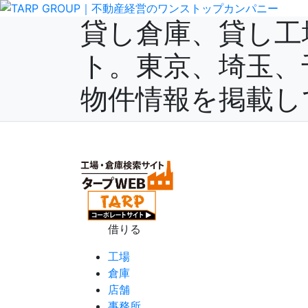
貸し倉庫、貸し工
ト。東京、埼玉、
物件情報を掲載し
(current)
ホーム
会社概要
サービス
サイトの利用方法
お
借りる
工場
倉庫
店舗
事務所