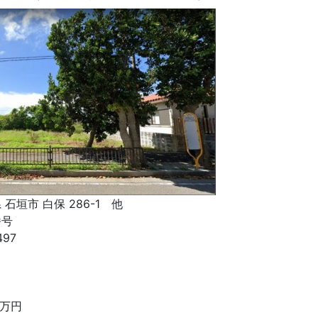
 石垣市 白保 286-1 他
番号
497
り
万円