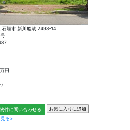
 石垣市 新川船蔵 2493-14
番号
487
り
万円
-）
お気に入りに追加
物件に問い合わせる
見る>