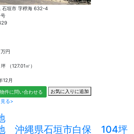
 石垣市 字桴海 632-4
番号
629
り
万円
坪
（127.01㎡）
年12月
お気に入りに追加
物件に問い合わせる
見る>
地
地 沖縄県石垣市白保 104坪