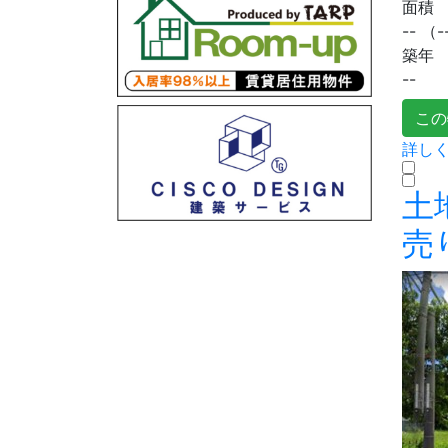
面積
--
（-
築年
--
この
詳しく
土
売