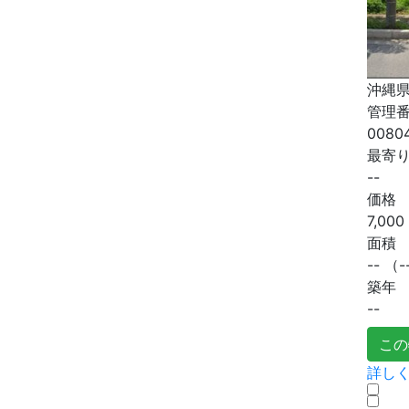
沖縄県
管理
0080
最寄
--
価格
7,000
面積
--
（-
築年
--
この
詳しく