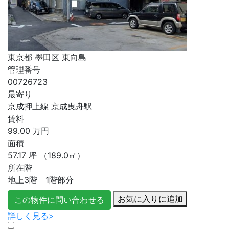
東京都 墨田区 東向島
管理番号
00726723
最寄り
京成押上線 京成曳舟駅
賃料
99.00
万円
面積
57.17
坪
（189.0㎡）
所在階
地上3階 1階部分
お気に入りに追加
この物件に問い合わせる
詳しく見る>