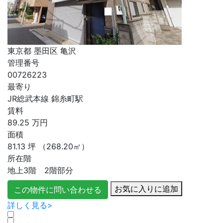
東京都 墨田区 亀沢
管理番号
00726223
最寄り
JR総武本線 錦糸町駅
賃料
89.25
万円
面積
81.13
坪
（268.20㎡）
所在階
地上3階 2階部分
お気に入りに追加
この物件に問い合わせる
詳しく見る>