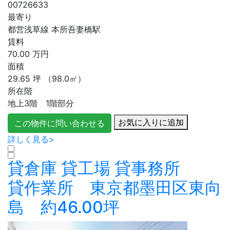
00726633
最寄り
都営浅草線 本所吾妻橋駅
賃料
70.00
万円
面積
29.65
坪
（98.0㎡）
所在階
地上3階 1階部分
お気に入りに追加
この物件に問い合わせる
詳しく見る>
貸倉庫
貸工場
貸事務所
貸作業所 東京都墨田区東向
島 約46.00坪