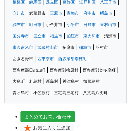
板橋区
練馬区
足立区
葛飾区
江戸川区
八王子市
立川市
武蔵野市
三鷹市
青梅市
府中市
昭島市
調布市
町田市
小金井市
小平市
日野市
東村山市
国分寺市
国立市
福生市
狛江市
東大和市
清瀬市
東久留米市
武蔵村山市
多摩市
稲城市
羽村市
あきる野市
西東京市
西多摩郡瑞穂町
西多摩郡日の出町
西多摩郡檜原村
西多摩郡奥多摩町
大島町
利島村
新島村
神津島村
御蔵島村
青ヶ島村
小笠原村
三宅島三宅村
八丈島八丈町
まとめて
お問い合わせ
お気に入り
に追加