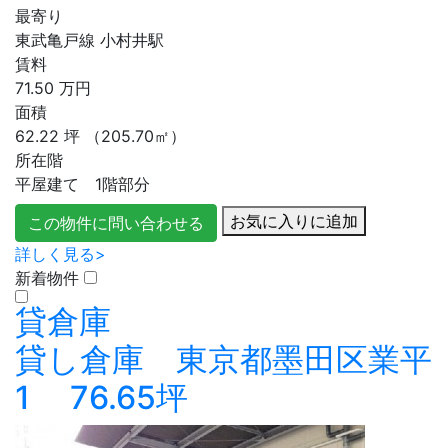
最寄り
東武亀戸線 小村井駅
賃料
71.50
万円
面積
62.22
坪
（205.70㎡）
所在階
平屋建て 1階部分
お気に入りに追加
この物件に問い合わせる
詳しく見る>
新着物件
貸倉庫
貸し倉庫 東京都墨田区業平
1 76.65坪