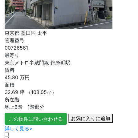
東京都 墨田区 太平
管理番号
00726561
最寄り
東京メトロ半蔵門線 錦糸町駅
賃料
45.80
万円
面積
32.69
坪
（108.05㎡）
所在階
地上6階 1階部分
お気に入りに追加
この物件に問い合わせる
詳しく見る>