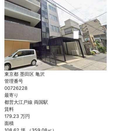
東京都 墨田区 亀沢
管理番号
00726228
最寄り
都営大江戸線 両国駅
賃料
179.23
万円
面積
108.62
坪
（359.08㎡）