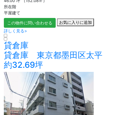
46.00
坪
（152.08㎡）
所在階
平屋建て
お気に入りに追加
この物件に問い合わせる
詳しく見る>
貸倉庫
貸倉庫 東京都墨田区太平
約32.69坪