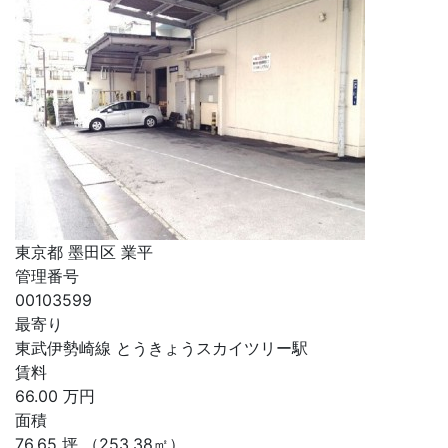
東京都 墨田区 業平
管理番号
00103599
最寄り
東武伊勢崎線 とうきょうスカイツリー駅
賃料
66.00
万円
面積
76.65
坪
（253.38㎡）