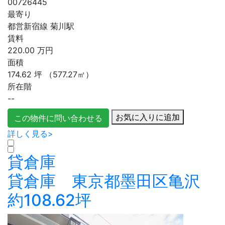
00726445
最寄り
都営新宿線 菊川駅
賃料
220.00
万円
面積
174.62
坪
（577.27㎡）
所在階
--
お気に入りに追加
この物件に問い合わせる
詳しく見る>
貸倉庫
貸倉庫 東京都墨田区亀沢
約108.62坪