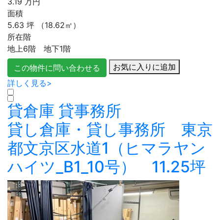
3.19
万円
面積
5.63
坪
（18.62㎡）
所在階
地上6階 地下1階
お気に入りに追加
この物件に問い合わせる
詳しく見る>
貸倉庫
貸事務所
貸し倉庫・貸し事務所 東京
都文京区水道1（ヒマラヤン
ハイツ_B1_10号） 11.25坪