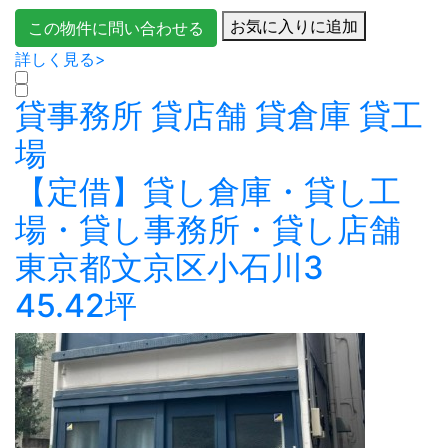
お気に入りに追加
この物件に問い合わせる
詳しく見る>
貸事務所
貸店舗
貸倉庫
貸工
場
【定借】貸し倉庫・貸し工
場・貸し事務所・貸し店舗
東京都文京区小石川3
45.42坪