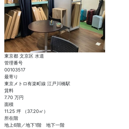
東京都 文京区 水道
管理番号
00103517
最寄り
東京メトロ有楽町線 江戸川橋駅
賃料
7.70
万円
面積
11.25
坪
（37.20㎡）
所在階
地上6階／地下1階 地下一階