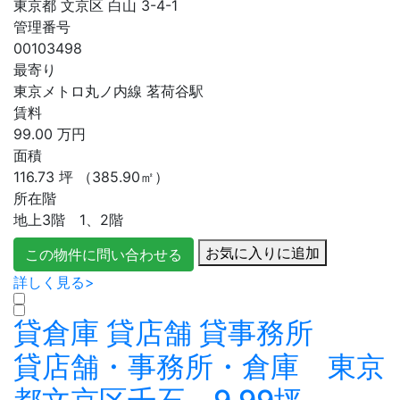
東京都 文京区 白山 3-4-1
管理番号
00103498
最寄り
東京メトロ丸ノ内線 茗荷谷駅
賃料
99.00
万円
面積
116.73
坪
（385.90㎡）
所在階
地上3階 1、2階
お気に入りに追加
この物件に問い合わせる
詳しく見る>
貸倉庫
貸店舗
貸事務所
貸店舗・事務所・倉庫 東京