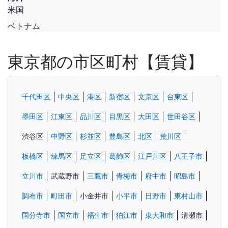
米国
ベトナム
東京都の市区町村【賃貸】
千代田区
中央区
港区
新宿区
文京区
台東区
墨田区
江東区
品川区
目黒区
大田区
世田谷区
渋谷区
中野区
杉並区
豊島区
北区
荒川区
板橋区
練馬区
足立区
葛飾区
江戸川区
八王子市
立川市
武蔵野市
三鷹市
青梅市
府中市
昭島市
調布市
町田市
小金井市
小平市
日野市
東村山市
国分寺市
国立市
福生市
狛江市
東大和市
清瀬市