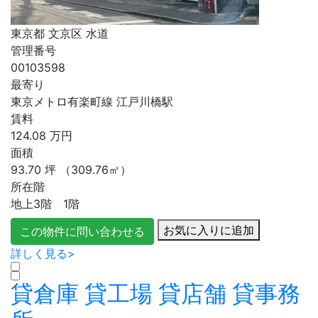
東京都 文京区 水道
管理番号
00103598
最寄り
東京メトロ有楽町線 江戸川橋駅
賃料
124.08
万円
面積
93.70
坪
（309.76㎡）
所在階
地上3階 1階
お気に入りに追加
この物件に問い合わせる
詳しく見る>
貸倉庫
貸工場
貸店舗
貸事務