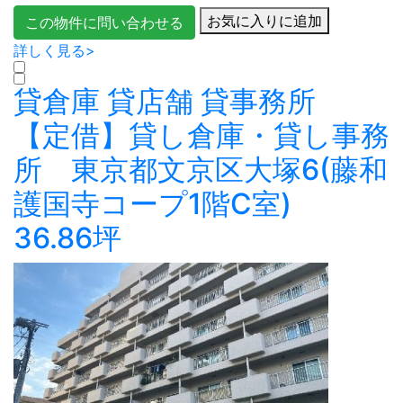
お気に入りに追加
この物件に問い合わせる
詳しく見る>
貸倉庫
貸店舗
貸事務所
【定借】貸し倉庫・貸し事務
所 東京都文京区大塚6(藤和
護国寺コープ1階C室)
36.86坪