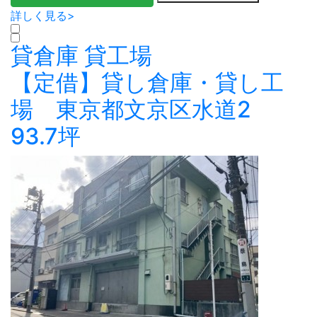
詳しく見る>
貸倉庫
貸工場
【定借】貸し倉庫・貸し工
場 東京都文京区水道2
93.7坪