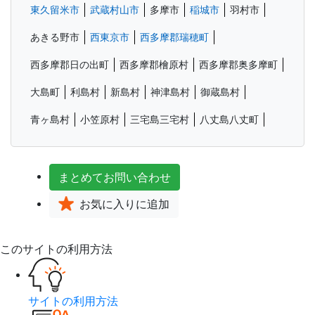
東久留米市
武蔵村山市
多摩市
稲城市
羽村市
あきる野市
西東京市
西多摩郡瑞穂町
西多摩郡日の出町
西多摩郡檜原村
西多摩郡奥多摩町
大島町
利島村
新島村
神津島村
御蔵島村
青ヶ島村
小笠原村
三宅島三宅村
八丈島八丈町
まとめて
お問い合わせ
お気に入り
に追加
このサイトの利用方法
サイトの利用方法