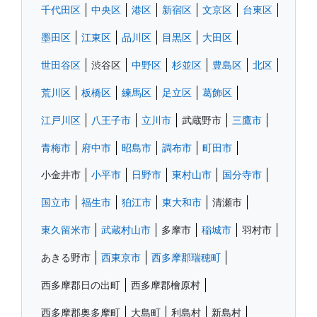
千代田区
中央区
港区
新宿区
文京区
台東区
墨田区
江東区
品川区
目黒区
大田区
世田谷区
渋谷区
中野区
杉並区
豊島区
北区
荒川区
板橋区
練馬区
足立区
葛飾区
江戸川区
八王子市
立川市
武蔵野市
三鷹市
青梅市
府中市
昭島市
調布市
町田市
小金井市
小平市
日野市
東村山市
国分寺市
国立市
福生市
狛江市
東大和市
清瀬市
東久留米市
武蔵村山市
多摩市
稲城市
羽村市
あきる野市
西東京市
西多摩郡瑞穂町
西多摩郡日の出町
西多摩郡檜原村
西多摩郡奥多摩町
大島町
利島村
新島村