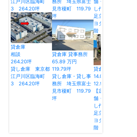
江戸川区臨海町
務所 埼玉県富士
舗・貸し倉庫・貸
3 264.20坪
見市榎町 119.79
し作業所 東京都
坪
足立区谷在家2 キ
ヨタマンション1
階 12.97坪
貸倉庫
相談
貸倉庫
貸事務所
264.20
坪
65.89
万円
貸し倉庫 東京都
119.79
坪
貸倉庫
貸店舗
江戸川区臨海町
貸し倉庫・貸し事
14.00
万円
3 264.20坪
務所 埼玉県富士
12.98
坪
見市榎町 119.79
【定借】貸し店
坪
舗・貸し倉庫・貸
し作業所 東京都
足立区谷在家2 キ
ヨタマンション1
階 12.97坪