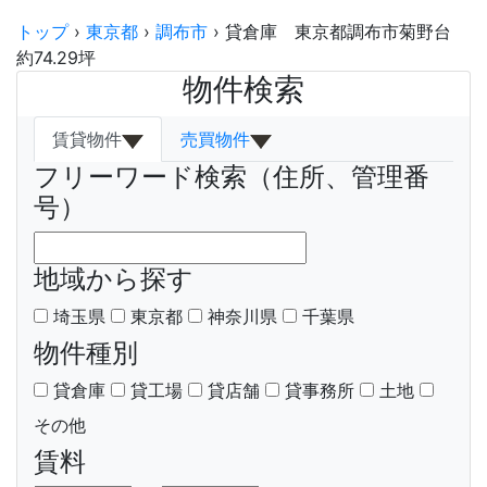
トップ
›
東京都
›
調布市
›
貸倉庫 東京都調布市菊野台
約74.29坪
物件検索
賃貸物件
売買物件
フリーワード検索（住所、管理番
号）
地域から探す
埼玉県
東京都
神奈川県
千葉県
物件種別
貸倉庫
貸工場
貸店舗
貸事務所
土地
その他
賃料