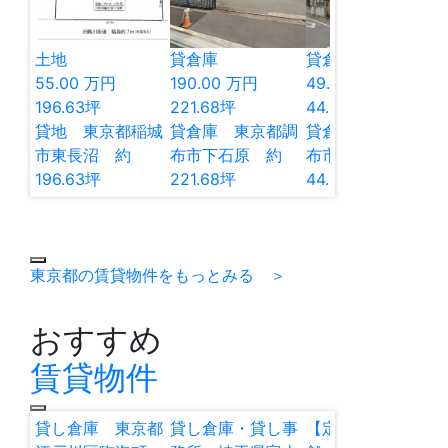
土地
貸倉庫
貸倉庫
55.00
万円
190.00
万円
49.06
万円
196.63
坪
221.68
坪
44.59
坪
貸地 東京都稲城
貸倉庫 東京都調
貸倉庫 東京都調
市東長沼 約
布市下石原 約
布市佐須町 約
196.63坪
221.68坪
44.59坪
東京都の賃貸物件をもっとみる ＞
おすすめ
賃貸物件
貸し倉庫 東京都
貸し倉庫・貸し事
【定借】貸し店