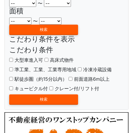
〜
面積
〜
こだわり条件を表示
こだわり条件
大型車進入可
高床式物件
準工業、工業、工業専用地域
冷凍冷蔵設備
駅徒歩圏（約15分以内）
前面道路6m以上
キュービクル付
クレーン付/リフト付