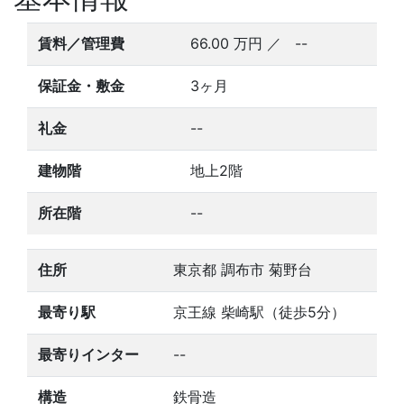
賃料／管理費
66.00
万円
／ --
保証金・敷金
3ヶ月
礼金
--
建物階
地上2階
所在階
--
住所
東京都 調布市 菊野台
最寄り駅
京王線 柴崎駅（徒歩5分）
最寄りインター
--
構造
鉄骨造