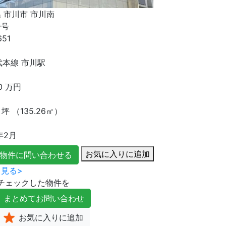
 市川市 市川南
番号
651
り
武本線 市川駅
0
万円
坪
（135.26㎡）
年2月
お気に入りに追加
物件に問い合わせる
見る>
チェックした物件を
まとめて
お問い合わせ
お気に入り
に追加