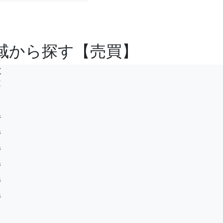
域から探す【売買】
道
道
県
県
県
県
県
県