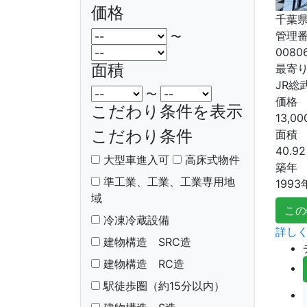
価格
千葉県
管理
〜
0080
面積
最寄
JR総
〜
価格
こだわり条件を表示
13,00
こだわり条件
面積
40.92
大型車進入可
高床式物件
築年
準工業、工業、工業専用地
1993
域
この
冷凍冷蔵設備
詳しく
建物構造 SRC造
建物構造 RC造
駅徒歩圏（約15分以内）