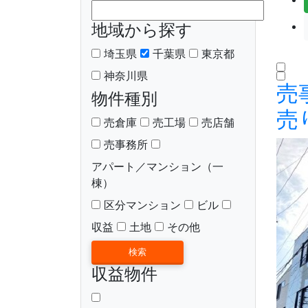
地域から探す
埼玉県
千葉県
東京都
神奈川県
売
物件種別
売
売倉庫
売工場
売店舗
売事務所
アパート／マンション（一
棟）
区分マンション
ビル
収益
土地
その他
収益物件