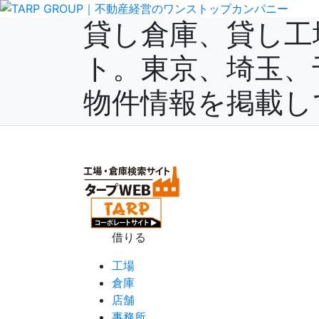
貸し倉庫、貸し工
ト。東京、埼玉、
物件情報を掲載し
(current)
ホーム
会社概要
サービス
サイトの利用方法
お
借りる
工場
倉庫
店舗
事務所