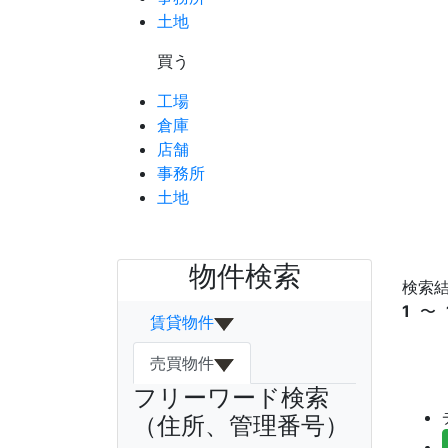
土地
買う
工場
倉庫
店舗
事務所
土地
物件検索
検索
トップ
›
千葉県
›
市川市
1
〜
賃貸物件
売買物件
フリーワード検索
（住所、管理番号）