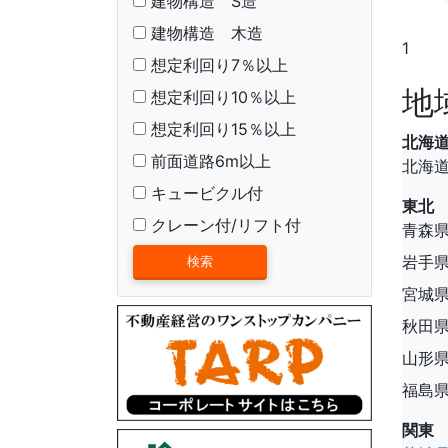
建物構造 S造
建物構造 木造
1
想定利回り7％以上
地
想定利回り10％以上
想定利回り15％以上
北海
前面道路6m以上
北海
キュービクル付
東北
クレーン付/リフト付
青森
岩手
宮城
秋田
山形
福島
関東