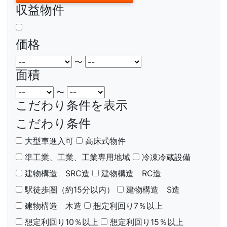
収益物件
価格
〜
面積
〜
こだわり条件を表示
こだわり条件
大型車進入可
高床式物件
準工業、工業、工業専用地域
冷凍冷蔵設備
建物構造 SRC造
建物構造 RC造
駅徒歩圏（約15分以内）
建物構造 S造
建物構造 木造
想定利回り7％以上
想定利回り10％以上
想定利回り15％以上