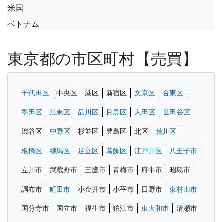
米国
ベトナム
東京都の市区町村【売買】
千代田区
中央区
港区
新宿区
文京区
台東区
墨田区
江東区
品川区
目黒区
大田区
世田谷区
渋谷区
中野区
杉並区
豊島区
北区
荒川区
板橋区
練馬区
足立区
葛飾区
江戸川区
八王子市
立川市
武蔵野市
三鷹市
青梅市
府中市
昭島市
調布市
町田市
小金井市
小平市
日野市
東村山市
国分寺市
国立市
福生市
狛江市
東大和市
清瀬市