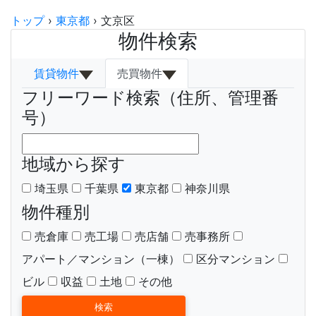
トップ
›
東京都
›
文京区
物件検索
賃貸物件
売買物件
フリーワード検索（住所、管理番
号）
地域から探す
埼玉県
千葉県
東京都
神奈川県
物件種別
売倉庫
売工場
売店舗
売事務所
アパート／マンション（一棟）
区分マンション
ビル
収益
土地
その他