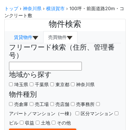
トップ
›
神奈川県
›
横須賀市
›
100坪・前面道路20m・コ
ンクリート敷
物件検索
賃貸物件
売買物件
フリーワード検索（住所、管理番
号）
地域から探す
埼玉県
千葉県
東京都
神奈川県
物件種別
売倉庫
売工場
売店舗
売事務所
アパート／マンション（一棟）
区分マンション
ビル
収益
土地
その他