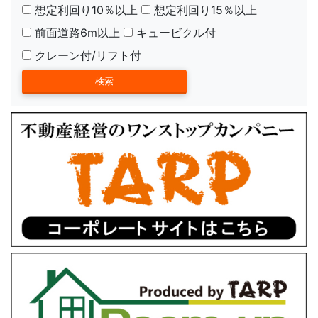
想定利回り10％以上
想定利回り15％以上
前面道路6m以上
キュービクル付
クレーン付/リフト付