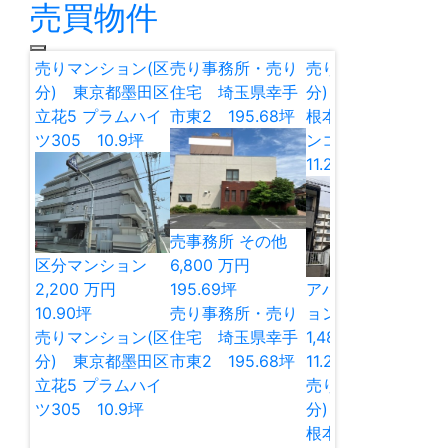
売買物件
売りマンション(区
売り事務所・売り
売りマンション(区
分) 東京都墨田区
住宅 埼玉県幸手
分) 千葉県松戸市
立花5 プラムハイ
市東2 195.68坪
根本 松戸グリー
ツ305 10.9坪
ンコーポ 4階
11.2坪
売事務所
その他
区分マンション
6,800
万円
2,200
万円
195.69
坪
アパート／マンシ
10.90
坪
売り事務所・売り
ョン（一棟）
収益
売りマンション(区
住宅 埼玉県幸手
1,480
万円
分) 東京都墨田区
市東2 195.68坪
11.20
坪
立花5 プラムハイ
売りマンション(区
ツ305 10.9坪
分) 千葉県松戸市
根本 松戸グリー