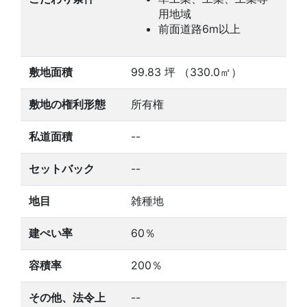
用地域
前面道路6m以上
敷地面積
99.83
坪
（330.0㎡）
敷地の権利形態
所有権
私道面積
--
セットバック
--
地目
雑種地
建ぺい率
60％
容積率
200％
その他、法令上
--