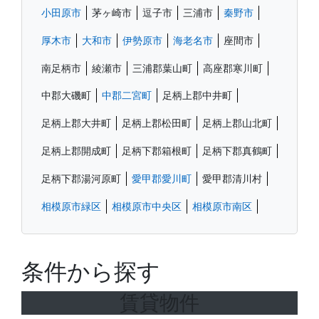
小田原市
茅ヶ崎市
逗子市
三浦市
秦野市
厚木市
大和市
伊勢原市
海老名市
座間市
南足柄市
綾瀬市
三浦郡葉山町
高座郡寒川町
中郡大磯町
中郡二宮町
足柄上郡中井町
足柄上郡大井町
足柄上郡松田町
足柄上郡山北町
足柄上郡開成町
足柄下郡箱根町
足柄下郡真鶴町
足柄下郡湯河原町
愛甲郡愛川町
愛甲郡清川村
相模原市緑区
相模原市中央区
相模原市南区
条件から探す
賃貸物件