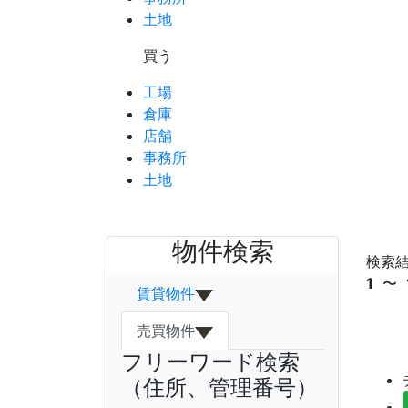
土地
買う
工場
倉庫
店舗
事務所
土地
物件検索
検索
トップ
›
千葉県
›
木更津市
1
〜
賃貸物件
売買物件
フリーワード検索
（住所、管理番号）