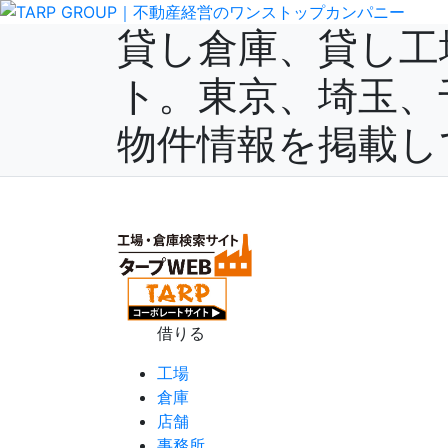
貸し倉庫、貸し工
ト。東京、埼玉、
物件情報を掲載し
(current)
ホーム
会社概要
サービス
サイトの利用方法
お
借りる
工場
倉庫
店舗
事務所