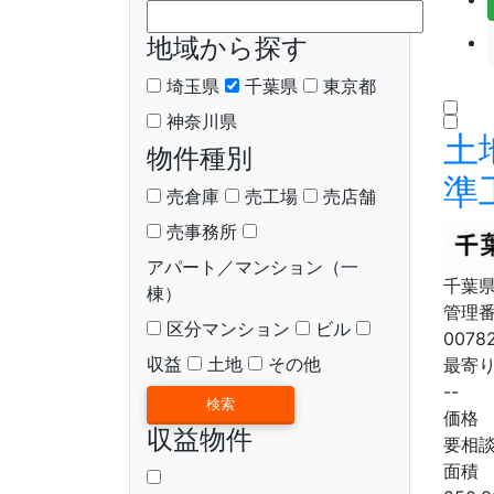
地域から探す
埼玉県
千葉県
東京都
神奈川県
土
物件種別
準
売倉庫
売工場
売店舗
売事務所
アパート／マンション（一
千葉県
棟）
管理
区分マンション
ビル
0078
収益
土地
その他
最寄
--
価格
収益物件
要相
面積