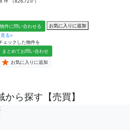
8
坪
（826.72㎡）
お気に入りに追加
物件に問い合わせる
見る>
チェックした物件を
まとめて
お問い合わせ
お気に入り
に追加
域から探す【売買】
道
道