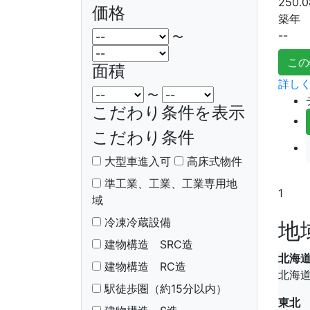
250.0
価格
築年
--
〜
この
面積
詳しく
〜
こだわり条件を表示
こだわり条件
大型車進入可
高床式物件
準工業、工業、工業専用地
1
域
冷凍冷蔵設備
地
建物構造 SRC造
北海
建物構造 RC造
北海
駅徒歩圏（約15分以内）
東北