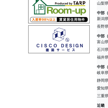
山梨
中部
新潟
長野
中部
富山
石川
福井
中部
岐阜
静岡
愛知
三重
近畿