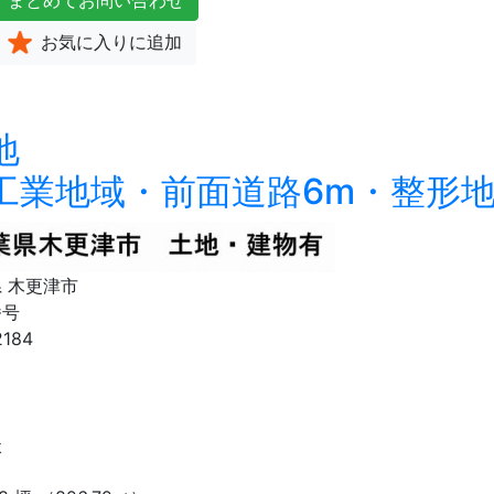
まとめて
お問い合わせ
お気に入り
に追加
地
工業地域・前面道路6m・整形
 木更津市
番号
2184
り
談