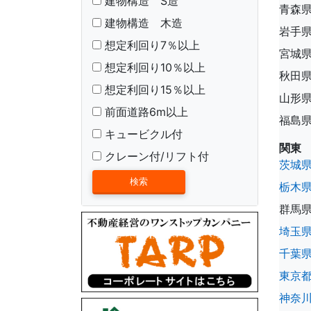
建物構造 S造
青森
建物構造 木造
岩手
想定利回り7％以上
宮城
想定利回り10％以上
秋田
想定利回り15％以上
山形
前面道路6m以上
福島
キュービクル付
関東
クレーン付/リフト付
茨城
栃木
群馬
埼玉
千葉
東京
神奈