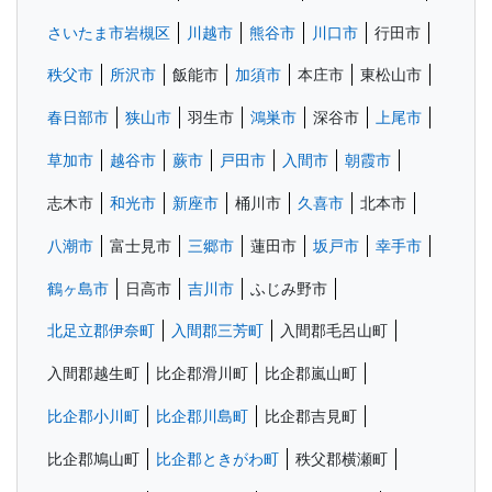
さいたま市岩槻区
川越市
熊谷市
川口市
行田市
秩父市
所沢市
飯能市
加須市
本庄市
東松山市
春日部市
狭山市
羽生市
鴻巣市
深谷市
上尾市
草加市
越谷市
蕨市
戸田市
入間市
朝霞市
志木市
和光市
新座市
桶川市
久喜市
北本市
八潮市
富士見市
三郷市
蓮田市
坂戸市
幸手市
鶴ヶ島市
日高市
吉川市
ふじみ野市
北足立郡伊奈町
入間郡三芳町
入間郡毛呂山町
入間郡越生町
比企郡滑川町
比企郡嵐山町
比企郡小川町
比企郡川島町
比企郡吉見町
比企郡鳩山町
比企郡ときがわ町
秩父郡横瀬町