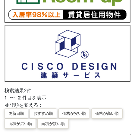
検索結果
2
件
1
〜
2
件目を表示
並び順を変える：