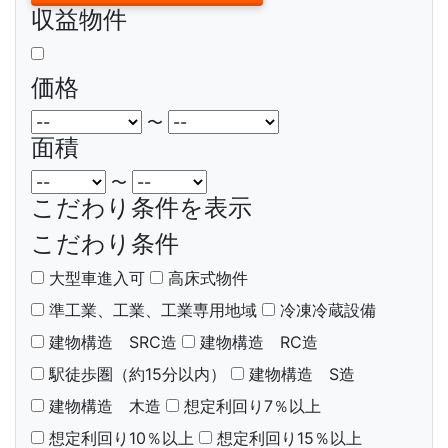
収益物件
価格
〜
面積
〜
こだわり条件を表示
こだわり条件
大型車進入可
高床式物件
準工業、工業、工業専用地域
冷凍冷蔵設備
建物構造 SRC造
建物構造 RC造
駅徒歩圏（約15分以内）
建物構造 S造
建物構造 木造
想定利回り7％以上
想定利回り10％以上
想定利回り15％以上