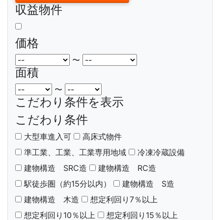
収益物件
価格
〜
面積
〜
こだわり条件を表示
こだわり条件
大型車進入可
高床式物件
準工業、工業、工業専用地域
冷凍冷蔵設備
建物構造 SRC造
建物構造 RC造
駅徒歩圏（約15分以内）
建物構造 S造
建物構造 木造
想定利回り7％以上
想定利回り10％以上
想定利回り15％以上