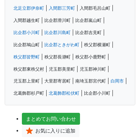
北足立郡伊奈町
入間郡三芳町
入間郡毛呂山町
入間郡越生町
比企郡滑川町
比企郡嵐山町
比企郡小川町
比企郡川島町
比企郡吉見町
比企郡鳩山町
比企郡ときがわ町
秩父郡横瀬町
秩父郡皆野町
秩父郡長瀞町
秩父郡小鹿野町
秩父郡東秩父村
児玉郡美里町
児玉郡神川町
児玉郡上里町
大里郡寄居町
南埼玉郡宮代町
白岡市
北葛飾郡杉戸町
北葛飾郡松伏町
比企郡小川町
まとめて
お問い合わせ
お気に入り
に追加