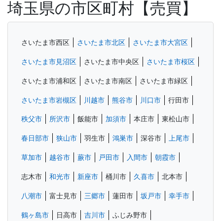
埼玉県の市区町村【売買】
さいたま市西区
さいたま市北区
さいたま市大宮区
さいたま市見沼区
さいたま市中央区
さいたま市桜区
さいたま市浦和区
さいたま市南区
さいたま市緑区
さいたま市岩槻区
川越市
熊谷市
川口市
行田市
秩父市
所沢市
飯能市
加須市
本庄市
東松山市
春日部市
狭山市
羽生市
鴻巣市
深谷市
上尾市
草加市
越谷市
蕨市
戸田市
入間市
朝霞市
志木市
和光市
新座市
桶川市
久喜市
北本市
八潮市
富士見市
三郷市
蓮田市
坂戸市
幸手市
鶴ヶ島市
日高市
吉川市
ふじみ野市