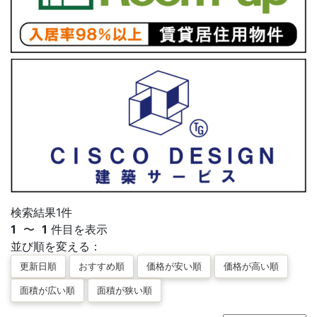
検索結果
1
件
1
〜
1
件目を表示
並び順を変える：