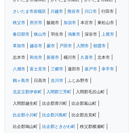
さいたま市岩槻区
川越市
熊谷市
川口市
行田市
秩父市
所沢市
飯能市
加須市
本庄市
東松山市
春日部市
狭山市
羽生市
鴻巣市
深谷市
上尾市
草加市
越谷市
蕨市
戸田市
入間市
朝霞市
志木市
和光市
新座市
桶川市
久喜市
北本市
八潮市
富士見市
三郷市
蓮田市
坂戸市
幸手市
鶴ヶ島市
日高市
吉川市
ふじみ野市
北足立郡伊奈町
入間郡三芳町
入間郡毛呂山町
入間郡越生町
比企郡滑川町
比企郡嵐山町
比企郡小川町
比企郡川島町
比企郡吉見町
比企郡鳩山町
比企郡ときがわ町
秩父郡横瀬町