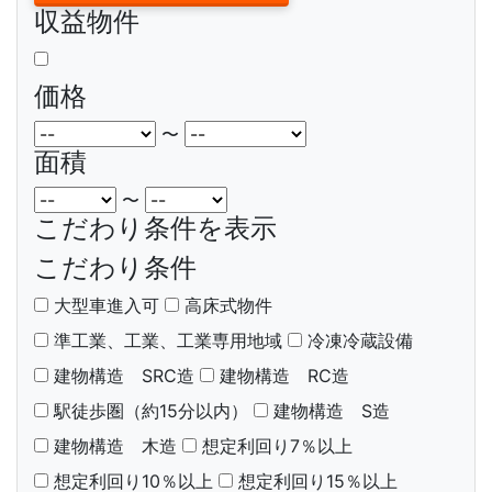
収益物件
価格
〜
面積
〜
こだわり条件を表示
こだわり条件
大型車進入可
高床式物件
準工業、工業、工業専用地域
冷凍冷蔵設備
建物構造 SRC造
建物構造 RC造
駅徒歩圏（約15分以内）
建物構造 S造
建物構造 木造
想定利回り7％以上
想定利回り10％以上
想定利回り15％以上