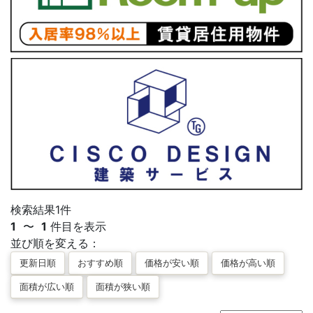
検索結果
1
件
1
〜
1
件目を表示
並び順を変える：