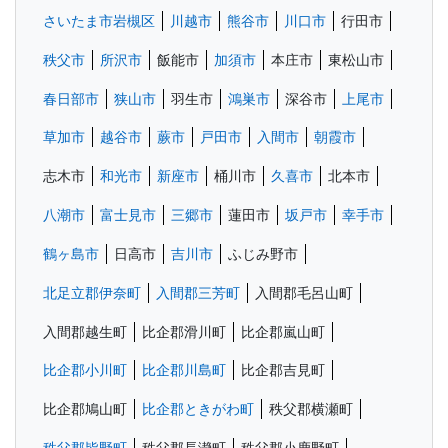
さいたま市岩槻区
川越市
熊谷市
川口市
行田市
秩父市
所沢市
飯能市
加須市
本庄市
東松山市
春日部市
狭山市
羽生市
鴻巣市
深谷市
上尾市
草加市
越谷市
蕨市
戸田市
入間市
朝霞市
志木市
和光市
新座市
桶川市
久喜市
北本市
八潮市
富士見市
三郷市
蓮田市
坂戸市
幸手市
鶴ヶ島市
日高市
吉川市
ふじみ野市
北足立郡伊奈町
入間郡三芳町
入間郡毛呂山町
入間郡越生町
比企郡滑川町
比企郡嵐山町
比企郡小川町
比企郡川島町
比企郡吉見町
比企郡鳩山町
比企郡ときがわ町
秩父郡横瀬町