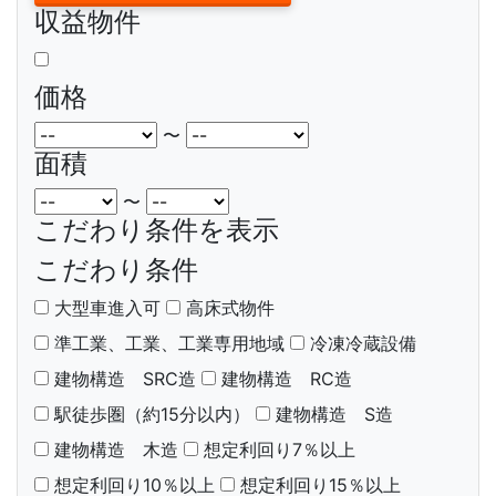
収益物件
価格
〜
面積
〜
こだわり条件を表示
こだわり条件
大型車進入可
高床式物件
準工業、工業、工業専用地域
冷凍冷蔵設備
建物構造 SRC造
建物構造 RC造
駅徒歩圏（約15分以内）
建物構造 S造
建物構造 木造
想定利回り7％以上
想定利回り10％以上
想定利回り15％以上