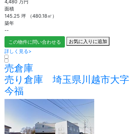
4,480
万円
面積
145.25
坪
（480.18㎡）
築年
--
お気に入りに追加
この物件に問い合わせる
詳しく見る>
売倉庫
売り倉庫 埼玉県川越市大字
今福