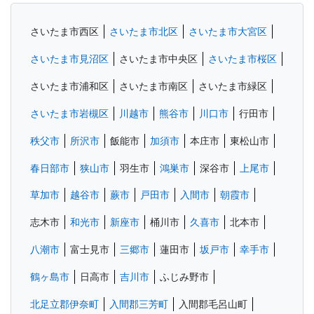
さいたま市西区
さいたま市北区
さいたま市大宮区
さいたま市見沼区
さいたま市中央区
さいたま市桜区
さいたま市浦和区
さいたま市南区
さいたま市緑区
さいたま市岩槻区
川越市
熊谷市
川口市
行田市
秩父市
所沢市
飯能市
加須市
本庄市
東松山市
春日部市
狭山市
羽生市
鴻巣市
深谷市
上尾市
草加市
越谷市
蕨市
戸田市
入間市
朝霞市
志木市
和光市
新座市
桶川市
久喜市
北本市
八潮市
富士見市
三郷市
蓮田市
坂戸市
幸手市
鶴ヶ島市
日高市
吉川市
ふじみ野市
北足立郡伊奈町
入間郡三芳町
入間郡毛呂山町