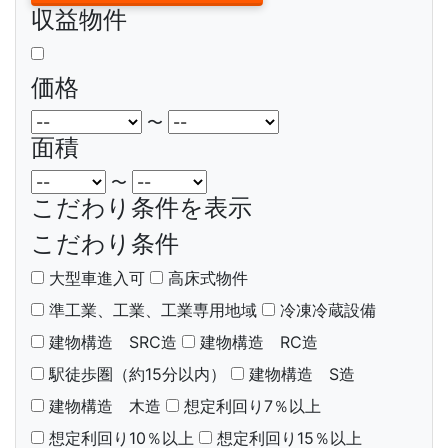
収益物件
価格
〜
面積
〜
こだわり条件を表示
こだわり条件
大型車進入可
高床式物件
準工業、工業、工業専用地域
冷凍冷蔵設備
建物構造 SRC造
建物構造 RC造
駅徒歩圏（約15分以内）
建物構造 S造
建物構造 木造
想定利回り7％以上
想定利回り10％以上
想定利回り15％以上