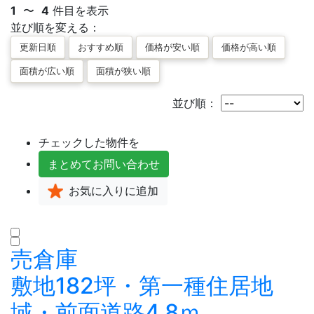
1
〜
4
件目を表示
並び順を変える：
並び順：
チェックした物件を
まとめて
お問い合わせ
お気に入り
に追加
売倉庫
敷地182坪・第一種住居地
域・前面道路4.8ｍ